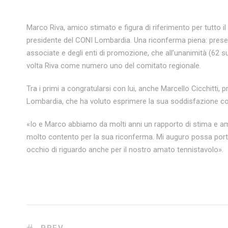
Marco Riva, amico stimato e figura di riferimento per tutto i
presidente del CONI Lombardia. Una riconferma piena: presenti t
associate e degli enti di promozione, che all’unanimità (62 
volta Riva come numero uno del comitato regionale.
Tra i primi a congratularsi con lui, anche Marcello Cicchitti,
Lombardia, che ha voluto esprimere la sua soddisfazione con
«Io e Marco abbiamo da molti anni un rapporto di stima e ami
molto contento per la sua riconferma. Mi auguro possa portare
occhio di riguardo anche per il nostro amato tennistavolo».
PREV