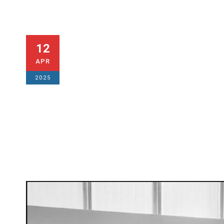
I complimenti 
12
APR
Marco Riva, ri
2025
APRILE 12, 2025