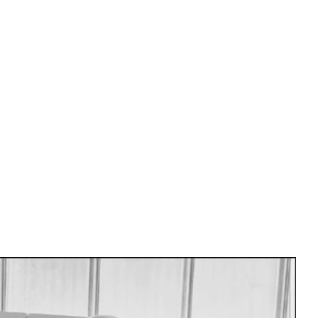
del presidente Marcell
eletto nr. 1 del Coni 