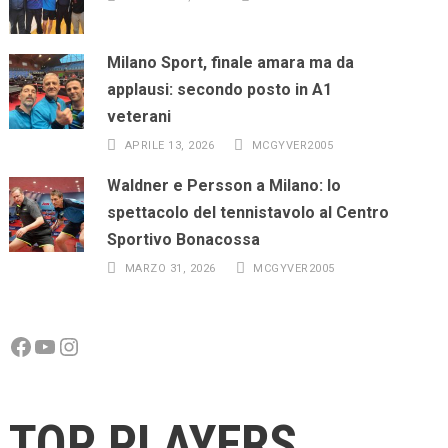
Milano Sport, finale amara ma da
applausi: secondo posto in A1
veterani
APRILE 13, 2026
MCGYVER2005
Waldner e Persson a Milano: lo
spettacolo del tennistavolo al Centro
Sportivo Bonacossa
MARZO 31, 2026
MCGYVER2005
Facebook
YouTube
Instagram
TOP PLAYERS