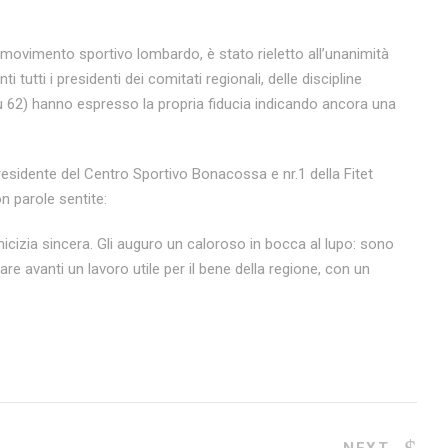
l movimento sportivo lombardo, è stato rieletto all’unanimità
utti i presidenti dei comitati regionali, delle discipline
su 62) hanno espresso la propria fiducia indicando ancora una
 presidente del Centro Sportivo Bonacossa e nr.1 della Fitet
 parole sentite:
cizia sincera. Gli auguro un caloroso in bocca al lupo: sono
 avanti un lavoro utile per il bene della regione, con un
NEXT